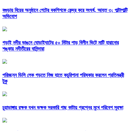
বগুড়ায় বিয়ের অনুষ্ঠানে গেটের বকশিশকে কেন্দ্র করে সংঘর্ষ, আহত ৩; পাল্টাপাল্টি
অভিযোগ
গড়াই নদীর ভাঙনে ঘোড়াইঘাটের ৫০ মিটার পাড় বিলীন ভিটে মাটি হারানোর
শঙ্কায় নদীতীরের বাসিন্দারা
পরিচ্ছন্ন ডিসি লেক গড়তে নিজ হাতে কচুরিপানা পরিষ্কার করলেন প্রতিমন্ত্রী
টুকু
চুয়াডাঙ্গায় রক্ষক যখন ভক্ষক সরকারি গাছ কাটায় প্রশ্নের মুখে পরিবেশ সুরক্ষা