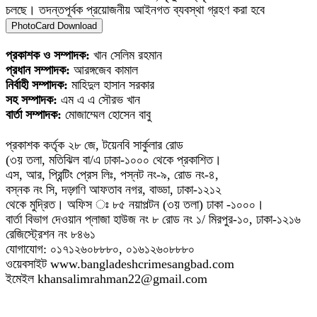
চলছে। তদন্তপূর্বক প্রয়োজনীয় আইনগত ব্যবস্থা গ্রহণ করা হবে
PhotoCard Download
প্রকাশক ও সম্পাদক:
খান সেলিম রহমান
প্রধান সম্পাদক:
আরঙ্গজেব কামাল
নির্বাহী সম্পাদক:
মাহিদুল হাসান সরকার
সহ সম্পাদক:
এম এ এ সৌরভ খান
বার্তা সম্পাদক:
মোজাম্মেল হোসেন বাবু
প্রকাশক কর্তৃক ২৮ জে, টয়েনবি সার্কুলার রোড
(৩য় তলা, মতিঝিল বা/এ ঢাকা-১০০০ থেকে প্রকাশিত।
এস, আর, প্রিন্টিং প্রেস লিঃ, পস্নট নং-৯, রোড নং-৪,
বস্নক নং সি, দড়্গণি আফতাব নগর, বাড্ডা, ঢাকা-১২১২
থেকে মুদ্রিত। অফিস ঃ ৮৫ নয়াপল্টন (৩য় তলা) ঢাকা -১০০০।
বার্তা বিভাগ দেওয়ান প্লাজা হাউজ নং ৮ রোড নং ১/ মিরপুর-১০, ঢাকা-১২১৬
রেজিস্ট্রেশন নং ৮৪৬১
যোগাযোগ: ০১৭১২৬০৮৮৮০, ০১৬১২৬০৮৮৮০
ওয়েবসাইট www.bangladeshcrimesangbad.com
ইমেইল khansalimrahman22@gmail.com