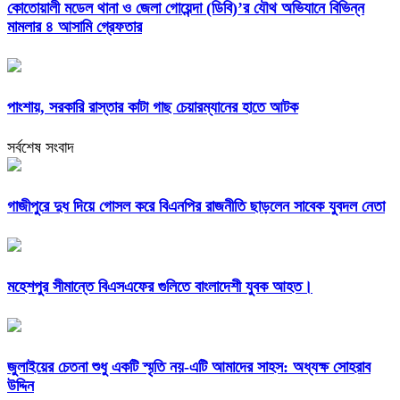
কোতোয়ালী মডেল থানা ও জেলা গোয়েন্দা (ডিবি)’র যৌথ অভিযানে বিভিন্ন
মামলার ৪ আসামি গ্রেফতার
পাংশায়, সরকারি রাস্তার কাটা গাছ চেয়ারম্যানের হাতে আটক
সর্বশেষ সংবাদ
গাজীপুরে দুধ দিয়ে গোসল করে বিএনপির রাজনীতি ছাড়লেন সাবেক যুবদল নেতা
মহেশপুর সীমান্তে বিএসএফের গুলিতে বাংলাদেশী যুবক আহত।
জুলাইয়ের চেতনা শুধু একটি স্মৃতি নয়-এটি আমাদের সাহস: অধ্যক্ষ সোহরাব
উদ্দিন