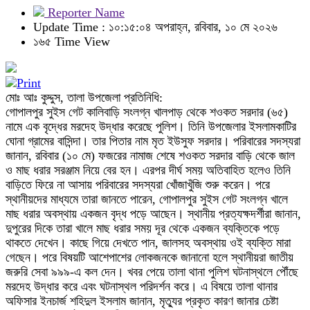
Reporter Name
Update Time : ১০:১৫:০৪ অপরাহ্ন, রবিবার, ১০ মে ২০২৬
১৬৫ Time View
মোঃ আঃ কুদ্দুস, তালা উপজেলা প্রতিনিধি:
গোপালপুর সুইস গেট কালিবাড়ি সংলগ্ন খালপাড় থেকে শওকত সরদার (৬৫)
নামে এক বৃদ্ধের মরদেহ উদ্ধার করেছে পুলিশ। তিনি উপজেলার ইসলামকাটির
ঘোনা গ্রামের বাসিন্দা। তার পিতার নাম মৃত ইউসুফ সরদার। পরিবারের সদস্যরা
জানান, রবিবার (১০ মে) ফজরের নামাজ শেষে শওকত সরদার বাড়ি থেকে জাল
ও মাছ ধরার সরঞ্জাম নিয়ে বের হন। এরপর দীর্ঘ সময় অতিবাহিত হলেও তিনি
বাড়িতে ফিরে না আসায় পরিবারের সদস্যরা খোঁজাখুঁজি শুরু করেন। পরে
স্থানীয়দের মাধ্যমে তারা জানতে পারেন, গোপালপুর সুইস গেট সংলগ্ন খালে
মাছ ধরার অবস্থায় একজন বৃদ্ধ পড়ে আছেন। স্থানীয় প্রত্যক্ষদর্শীরা জানান,
দুপুরের দিকে তারা খালে মাছ ধরার সময় দূর থেকে একজন ব্যক্তিকে পড়ে
থাকতে দেখেন। কাছে গিয়ে দেখতে পান, জালসহ অবস্থায় ওই ব্যক্তি মারা
গেছেন। পরে বিষয়টি আশেপাশের লোকজনকে জানানো হলে স্থানীয়রা জাতীয়
জরুরি সেবা ৯৯৯-এ কল দেন। খবর পেয়ে তালা থানা পুলিশ ঘটনাস্থলে পৌঁছে
মরদেহ উদ্ধার করে এবং ঘটনাস্থল পরিদর্শন করে। এ বিষয়ে তালা থানার
অফিসার ইনচার্জ শহিদুল ইসলাম জানান, মৃত্যুর প্রকৃত কারণ জানার চেষ্টা