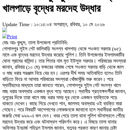
খালপাড়ে বৃদ্ধের মরদেহ উদ্ধার
Update Time : ১০:১৫:০৪ অপরাহ্ন, রবিবার, ১০ মে ২০২৬
মোঃ আঃ কুদ্দুস, তালা উপজেলা প্রতিনিধি:
গোপালপুর সুইস গেট কালিবাড়ি সংলগ্ন খালপাড় থেকে শওকত সরদার (৬৫)
নামে এক বৃদ্ধের মরদেহ উদ্ধার করেছে পুলিশ। তিনি উপজেলার ইসলামকাটির
ঘোনা গ্রামের বাসিন্দা। তার পিতার নাম মৃত ইউসুফ সরদার। পরিবারের সদস্যরা
জানান, রবিবার (১০ মে) ফজরের নামাজ শেষে শওকত সরদার বাড়ি থেকে জাল
ও মাছ ধরার সরঞ্জাম নিয়ে বের হন। এরপর দীর্ঘ সময় অতিবাহিত হলেও তিনি
বাড়িতে ফিরে না আসায় পরিবারের সদস্যরা খোঁজাখুঁজি শুরু করেন। পরে
স্থানীয়দের মাধ্যমে তারা জানতে পারেন, গোপালপুর সুইস গেট সংলগ্ন খালে
মাছ ধরার অবস্থায় একজন বৃদ্ধ পড়ে আছেন। স্থানীয় প্রত্যক্ষদর্শীরা জানান,
দুপুরের দিকে তারা খালে মাছ ধরার সময় দূর থেকে একজন ব্যক্তিকে পড়ে
থাকতে দেখেন। কাছে গিয়ে দেখতে পান, জালসহ অবস্থায় ওই ব্যক্তি মারা
গেছেন। পরে বিষয়টি আশেপাশের লোকজনকে জানানো হলে স্থানীয়রা জাতীয়
জরুরি সেবা ৯৯৯-এ কল দেন। খবর পেয়ে তালা থানা পুলিশ ঘটনাস্থলে পৌঁছে
মরদেহ উদ্ধার করে এবং ঘটনাস্থল পরিদর্শন করে। এ বিষয়ে তালা থানার
অফিসার ইনচার্জ শহিদুল ইসলাম জানান, মৃত্যুর প্রকৃত কারণ জানার চেষ্টা