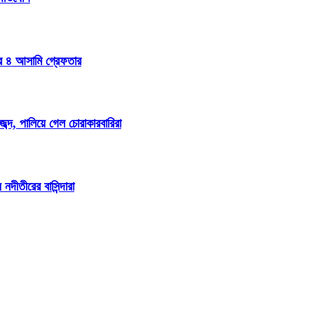
ার ৪ আসামি গ্রেফতার
্দ, পালিয়ে গেল চোরাকারবারিরা
দীতীরের বাসিন্দারা