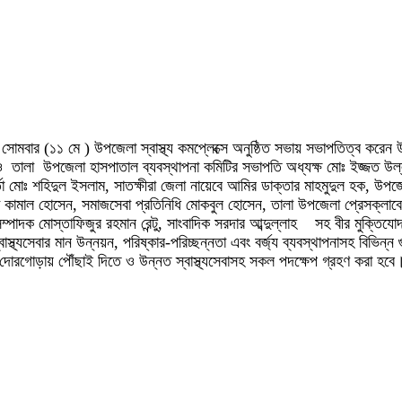
োমবার (১১ মে ) উপজেলা স্বাস্থ্য কমপ্লেক্সে অনুষ্ঠিত সভায় সভাপতিত্ব করেন উপজ
 তালা উপজেলা হাসপাতাল ব্যবস্থাপনা কমিটির সভাপতি অধ্যক্ষ মোঃ ইজ্জত উল্লা
্তা মোঃ শহিদুল ইসলাম, সাতক্ষীরা জেলা নায়েবে আমির ডাক্তার মাহমুদুল হক, উপজ
্তা কামাল হোসেন, সমাজসেবা প্রতিনিধি মোকবুল হোসেন, তালা উপজেলা প্রেসক্ল
ম্পাদক মোস্তাফিজুর রহমান রেন্টু, সাংবাদিক সরদার আব্দুল্লাহ সহ বীর মুক্তিযোদ্ধ
 স্বাস্থ্যসেবার মান উন্নয়ন, পরিষ্কার-পরিচ্ছন্নতা এবং বর্জ্য ব্যবস্থাপনাসহ বিভ
দোরগোড়ায় পৌঁছাই দিতে ও উন্নত স্বাস্থ্যসেবাসহ সকল পদক্ষেপ গ্রহণ করা হবে। পা