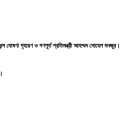
রেন্স ঘোষণা গৃহায়ণ ও গণপূর্ত প্রতিমন্ত্রী আহম্মদ সোহেল মনজুর।
র।