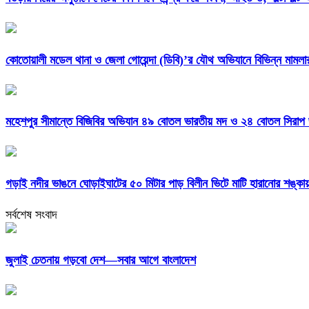
কোতোয়ালী মডেল থানা ও জেলা গোয়েন্দা (ডিবি)’র যৌথ অভিযানে বিভিন্ন মামল
মহেশপুর সীমান্তে বিজিবির অভিযান ৪৯ বোতল ভারতীয় মদ ও ২৪ বোতল সিরাপ জব
গড়াই নদীর ভাঙনে ঘোড়াইঘাটের ৫০ মিটার পাড় বিলীন ভিটে মাটি হারানোর শঙ্কায় ন
সর্বশেষ সংবাদ
জুলাই চেতনায় গড়বো দেশ—সবার আগে বাংলাদেশ