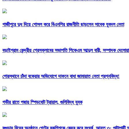
গাজীপুরে দুধ দিয়ে গোসল করে বিএনপির রাজনীতি ছাড়লেন সাবেক যুবদল নেতা
বড়াইগ্রাম কেন্দ্রীয় প্রেসক্লাবের সভাপতি পিকেএম আব্দুল বারী, সম্পাদক দেলো
গোরস্থানে চাঁদা বকেয়ার অভিযোগে দাফনে বাধা জামায়াত নেতা প্রশ্নবিদ্ধ!
গভীর রাতে পদ্মায় স্পিডবোট ট্রায়াল, গুলিবিদ্ধ যুবক
বগুড়ায় বিয়ের অনুষ্ঠানে গেটের বকশিশকে কেন্দ্র করে সংঘর্ষ, আহত ৩; পাল্টাপাল্ট