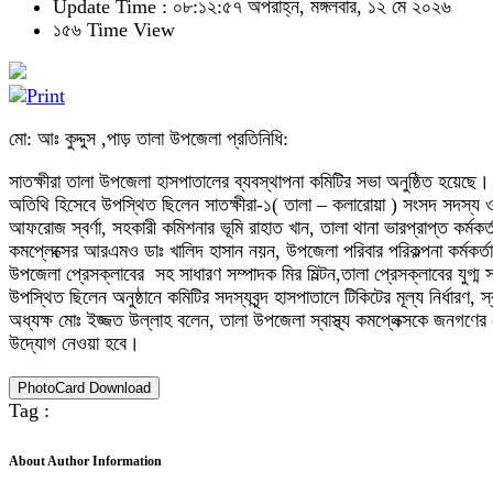
Update Time : ০৮:১২:৫৭ অপরাহ্ন, মঙ্গলবার, ১২ মে ২০২৬
১৫৬ Time View
মো: আঃ কুদ্দুস ,পাড় তালা উপজেলা প্রতিনিধি:
সাতক্ষীরা তালা উপজেলা হাসপাতালের ব্যবস্থাপনা কমিটির সভা অনুষ্ঠিত হয়েছে। স
অতিথি হিসেবে উপস্থিত ছিলেন সাতক্ষীরা-১( তালা – কলারোয়া ) সংসদ সদস্য ও
আফরোজ স্বর্ণা, সহকারী কমিশনার ভূমি রাহাত খান, তালা থানা ভারপ্রাপ্ত কর্মকর
কমপ্লেক্সের আরএমও ডাঃ খালিদ হাসান নয়ন, উপজেলা পরিবার পরিকল্পনা কর্মকর
উপজেলা প্রেসক্লাবের সহ সাধারণ সম্পাদক মির মিল্টন,তালা প্রেসক্লাবের যুগ্ম স
উপস্থিত ছিলেন অনুষ্ঠানে কমিটির সদস্যবৃন্দ হাসপাতালে টিকিটের মূল্য নির্ধারণ,
অধ্যক্ষ মোঃ ইজ্জত উল্লাহ বলেন, তালা উপজেলা স্বাস্থ্য কমপ্লেক্সকে জনগণের 
উদ্যোগ নেওয়া হবে।
PhotoCard Download
Tag :
About Author Information