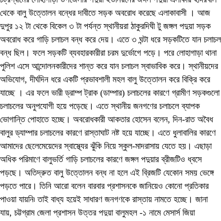
থেকে বালু উত্তোলন বন্ধের দাবীতে সড়ক অবরোধ করেছে এলাকাবাসী । আজ
দুপুর ১২ টা থেকে বিকেল ৩ টা পর্যন্ত স্থানীয়রা ঠাকুরদিঘী টু জঙ্গল পদুয়া সড়ক
অবরোধ করে গাড়ি চলাচল বন্ধ করে দেয়। এতে ৩ ঘন্টা ধরে সড়কটিতে যান চলাচল
বন্ধ ছিল। ফলে সড়কটি ব্যবহারকারীরা চরম দুর্ভোগে পড়ে। পরে লোহাগাড়া থানা
পুলিশ এসে আন্দোলনকারীদের শান্ত করে যান চলাচল স্বাভাবিক করে। স্থানীয়দের
অভিযোগ, দীর্ঘদিন ধরে একটি প্রভাবশালী মহল বালু উত্তোলন করে বিক্রি করে
যাচ্ছে । এর ফলে ভারী ড্রাম্প ট্রাক (ডাম্পার) চলাচলের কারণে গ্রামীণ সড়কগুলো
চলাচলের অনুপযোগী হয়ে পড়েছে। এতে স্থানীয় জনগণের চলাচলে ব্যাপক
ভোগান্তি পোহাতে হচ্ছে। অবরোধকারী আকতার হোসেন বলেন, দিন-রাত অবৈধ
বালুর ড্যাম্পার চলাচলের কারণে রাস্তাঘাট নষ্ট হয়ে যাচ্ছে। এতে ধুলাবালির কারণে
আমাদের ছেলেমেয়েদের স্বাস্থ্যের ঝুঁকি নিয়ে স্কুল-মাদরাসায় যেতে হয়। এছাড়া
অধিক পরিমাণে বালুভর্তি গাড়ি চলাচলের কারণে জঙ্গল পদুয়ার ব্রীজটিও ধ্বসে
পড়ছে। অতিদ্রুত বালু উত্তোলন বন্ধ না হলে এই ব্রিজটি যেকোন সময় ভেঙ্গে
পড়তে পারে। তিনি আরো বলেন বারবার প্রশাসনকে জানিয়েও কোনো প্রতিকার
পাওয়া যায়নি৷ তাই বাধ্য হয়েই সাধারণ জনগণকে রাস্তায় নামতে হচ্ছে। জানা
যায়, চট্টগ্রাম জেলা প্রশাসন উত্তর পদুয়া বালুমহল -১ নামে মেসার্স জিয়া