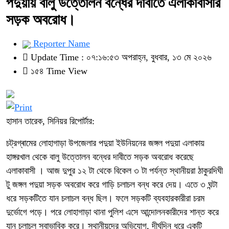
পদুয়ায় বালু উত্তোলন বন্ধের দাবীতে এলাকাবাসীর
সড়ক অবরোধ।
Reporter Name
Update Time : ০৭:১৬:৫৩ অপরাহ্ন, বুধবার, ১৩ মে ২০২৬
১৫৪ Time View
হাসান তারেক, সিনিয়র রিপোর্টার:
চট্রগ্ৰামের লোহাগাড়া উপজেলার পদুয়া ইউনিয়নের জঙ্গল পদুয়া এলাকায়
হাঙ্গরখাল থেকে বালু উত্তোলন বন্ধের দাবীতে সড়ক অবরোধ করেছে
এলাকাবাসী । আজ দুপুর ১২ টা থেকে বিকেল ৩ টা পর্যন্ত স্থানীয়রা ঠাকুরদিঘী
টু জঙ্গল পদুয়া সড়ক অবরোধ করে গাড়ি চলাচল বন্ধ করে দেয়। এতে ৩ ঘন্টা
ধরে সড়কটিতে যান চলাচল বন্ধ ছিল। ফলে সড়কটি ব্যবহারকারীরা চরম
দুর্ভোগে পড়ে। পরে লোহাগাড়া থানা পুলিশ এসে আন্দোলনকারীদের শান্ত করে
যান চলাচল স্বাভাবিক করে। স্থানীয়দের অভিযোগ, দীর্ঘদিন ধরে একটি