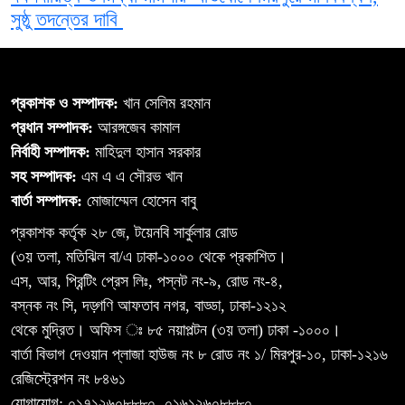
সুষ্ঠু তদন্তের দাবি
প্রকাশক ও সম্পাদক:
খান সেলিম রহমান
প্রধান সম্পাদক:
আরঙ্গজেব কামাল
নির্বাহী সম্পাদক:
মাহিদুল হাসান সরকার
সহ সম্পাদক:
এম এ এ সৌরভ খান
বার্তা সম্পাদক:
মোজাম্মেল হোসেন বাবু
প্রকাশক কর্তৃক ২৮ জে, টয়েনবি সার্কুলার রোড
(৩য় তলা, মতিঝিল বা/এ ঢাকা-১০০০ থেকে প্রকাশিত।
এস, আর, প্রিন্টিং প্রেস লিঃ, পস্নট নং-৯, রোড নং-৪,
বস্নক নং সি, দড়্গণি আফতাব নগর, বাড্ডা, ঢাকা-১২১২
থেকে মুদ্রিত। অফিস ঃ ৮৫ নয়াপল্টন (৩য় তলা) ঢাকা -১০০০।
বার্তা বিভাগ দেওয়ান প্লাজা হাউজ নং ৮ রোড নং ১/ মিরপুর-১০, ঢাকা-১২১৬
রেজিস্ট্রেশন নং ৮৪৬১
যোগাযোগ: ০১৭১২৬০৮৮৮০, ০১৬১২৬০৮৮৮০