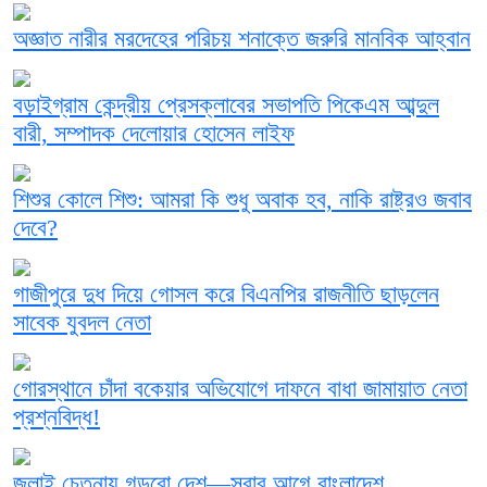
অজ্ঞাত নারীর মরদেহের পরিচয় শনাক্তে জরুরি মানবিক আহ্বান
বড়াইগ্রাম কেন্দ্রীয় প্রেসক্লাবের সভাপতি পিকেএম আব্দুল
বারী, সম্পাদক দেলোয়ার হোসেন লাইফ
শিশুর কোলে শিশু: আমরা কি শুধু অবাক হব, নাকি রাষ্ট্রও জবাব
দেবে?
গাজীপুরে দুধ দিয়ে গোসল করে বিএনপির রাজনীতি ছাড়লেন
সাবেক যুবদল নেতা
গোরস্থানে চাঁদা বকেয়ার অভিযোগে দাফনে বাধা জামায়াত নেতা
প্রশ্নবিদ্ধ!
জুলাই চেতনায় গড়বো দেশ—সবার আগে বাংলাদেশ