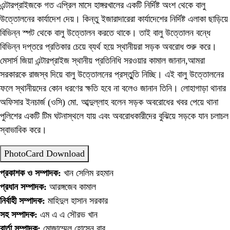
এন্টারপ্রাইজকে গত এপ্রিল মাসে হাঙ্গরখালের একটি নির্দিষ্ট অংশ থেকে বালু
উত্তোলনের কার্যাদেশ দেয়। কিন্তু ইজারাদারেরা কার্যাদেশের নির্দিষ্ট এলাকা ছাড়িয়ে
বিভিন্ন স্পট থেকে বালু উত্তোলন করতে থাকে। তাই বালু উত্তোলন বন্ধে
বিভিন্ন দপ্তরে প্রতিকার চেয়ে ব্যর্থ হয়ে স্থানীয়রা সড়ক অবরোধ শুরু করে।
মেসার্স জিয়া এন্টারপ্রাইজ স্থানীয় প্রতিনিধি সরওয়ার কামাল জানান,আমরা
সরকারকে রাজস্ব দিয়ে বালু উত্তোলনের প্রস্তুুতি নিচ্ছি। এই বালু উত্তোলনের
ফলে স্থানীয়দের কোন ধরণের ক্ষতি হবে না বলেও জানান তিনি। লোহাগাড়া থানার
অফিসার ইনচার্জ (ওসি) মো. আব্দুল্লাহ বলেন সড়ক অবরোধের খবর পেয়ে থানা
পুলিশের একটি টিম ঘটনাস্থলে যায় এবং অবরোধকারীদের বুঝিয়ে সড়কে যান চলাচল
স্বাভাবিক করে।
PhotoCard Download
প্রকাশক ও সম্পাদক:
খান সেলিম রহমান
প্রধান সম্পাদক:
আরঙ্গজেব কামাল
নির্বাহী সম্পাদক:
মাহিদুল হাসান সরকার
সহ সম্পাদক:
এম এ এ সৌরভ খান
বার্তা সম্পাদক:
মোজাম্মেল হোসেন বাবু