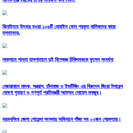
মানিকগঞ্জে ট্রাকের চাপায় এনজিও কর্মী নিহত,
ঝিনাইদহে উদ্ধার হওয়া ১০৬টি মোবাইল ফোন প্রকৃত মালিকদের কাছে
হস্তান্তর,
লাকসামে শান্তা হাসপাতালে দুই বিশেষজ্ঞ চিকিৎসককে ফুলেল সংবর্ধনা
নেছারাবাদে মাদক, সন্ত্রাস, চাঁদাবাজ ও ইভটিজিং এর বিরুদ্ধে জিরো টলারেন্স
ঘোষণা গৃহায়ণ ও গণপূর্ত প্রতিমন্ত্রী আহম্মদ সোহেল মনজুর।
ময়মনসিংহ জেলা গোয়েন্দা সংস্থার অভিযানে গাঁজা সহ ০২জন গ্রেফতার।