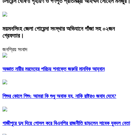
টলারেন্স ঘোষণা গৃহায়ণ ও গণপূর্ত প্রতিমন্ত্রী আহম্মদ সোহেল মনজুর।
ময়মনসিংহ জেলা গোয়েন্দা সংস্থার অভিযানে গাঁজা সহ ০২জন
গ্রেফতার।
জনপ্রিয় সংবাদ
অজ্ঞাত নারীর মরদেহের পরিচয় শনাক্তে জরুরি মানবিক আহ্বান
শিশুর কোলে শিশু: আমরা কি শুধু অবাক হব, নাকি রাষ্ট্রও জবাব দেবে?
গাজীপুরে দুধ দিয়ে গোসল করে বিএনপির রাজনীতি ছাড়লেন সাবেক যুবদল নেতা