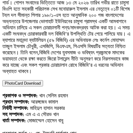
গার্ড। গোপন সংবাদের ভিত্তিতে আজ ১৩ মে ২০২৬ তারিখ গভীর রাতে চামুসা
বিওপি হতে সহকারী পরিচালক সেখ মনোয়ারুল ইসলাম এর নেতৃত্বে ০১টি বিশেষ
টহল দল সীমান্ত পিলার ১৯৮/১-এস হতে আনুমানিক ২০০ গজ বাংলাদেশের
অভ্যন্তরে উপজেলার ভোলাহাট ইউনিয়নের চামুসা গ্রামস্থ একটি আমবাগানে
অভিযান চালিয়ে এ সকল চোরাচালানী পন্য/মাদকদ্রব্য আটক করা হয়। এ সময়
একটি সংঘবদ্ধ চোরাকারবারী দল বিজিবি’র উপস্থিতি টের পেয়ে পালিয়ে যায়। এ
ব্যাপারে মহানন্দা ব্যাটালিয়ন (৫৯ বিজিবি) এর অধিনায়ক লেঃ কর্নেল মোহাম্মদ
তাজুল ইসলাম চৌধুরী, এসজিপি, বিএফএম, পিএসসি বিষয়টির সত্যতা নিশ্চিত
করেছেন। তিনি বলেন,বিজিবি দেশের যুবসমাজ ও ভবিষ্যৎ প্রজন্মকে মাদকের
ভয়াবহতা থেকে রক্ষা করতে জিরো টলারেন্স নীতি অনুসরণ করে নিরলসভাবে কাজ
করে যাচ্ছে এবং সকল প্রকার চোরাচালান রোধে বিজিবি’র এ ধরনের অভিযান
অব্যাহত থাকবে।
PhotoCard Download
প্রকাশক ও সম্পাদক:
খান সেলিম রহমান
প্রধান সম্পাদক:
আরঙ্গজেব কামাল
নির্বাহী সম্পাদক:
মাহিদুল হাসান সরকার
সহ সম্পাদক:
এম এ এ সৌরভ খান
বার্তা সম্পাদক:
মোজাম্মেল হোসেন বাবু