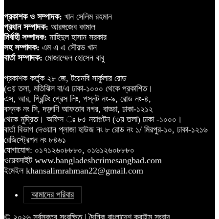
প্রকাশক ও সম্পাদক:
খান সেলিম রহমান
প্রধান সম্পাদক:
আরঙ্গজেব কামাল
নির্বাহী সম্পাদক:
মাহিদুল হাসান সরকার
সহ সম্পাদক:
এম এ এ সৌরভ খান
বার্তা সম্পাদক:
মোজাম্মেল হোসেন বাবু
প্রকাশক কর্তৃক ২৮ জে, টয়েনবি সার্কুলার রোড
(৩য় তলা, মতিঝিল বা/এ ঢাকা-১০০০ থেকে প্রকাশিত।
এস, আর, প্রিন্টিং প্রেস লিঃ, পস্নট নং-৯, রোড নং-৪,
বস্নক নং সি, দড়্গণি আফতাব নগর, বাড্ডা, ঢাকা-১২১২
থেকে মুদ্রিত। অফিস ঃ ৮৫ নয়াপল্টন (৩য় তলা) ঢাকা -১০০০।
বার্তা বিভাগ দেওয়ান প্লাজা হাউজ নং ৮ রোড নং ১/ মিরপুর-১০, ঢাকা-১২১৬
রেজিস্ট্রেশন নং ৮৪৬১
যোগাযোগ: ০১৭১২৬০৮৮৮০, ০১৬১২৬০৮৮৮০
ওয়েবসাইট www.bangladeshcrimesangbad.com
ইমেইল khansalimrahman22@gmail.com
আমাদের পরিবার
© ২০২৬ সর্বস্বত্ব সংরক্ষিত | দৈনিক বাংলাদেশ ক্রাইম সংবাদ