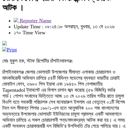
আটক ।
Reporter Name
Update Time : ০৮:২৪:১৮ অপরাহ্ন, বুধবার, ১৩ মে ২০২৬
১৭০ Time View
মোঃ মুকুল হক, স্টাফ রিপোর্টার চাঁপাইনবাবগঞ্জ:
চাঁপাইনবাবগঞ্জ জেলার ভোলাহাট উপজেলার সীমান্ত এলাকায় চোরাচালান ও
মাদকবিরোধী অভিযান চালিয়ে ৫৪টি বিভিন্ন মডেলের ব্যবহৃত ভারতীয় চোরাই
মোবাইল ফোন, ৩৯৮০ পিস ইয়াবা এবং ১৯৪৫০ পিস নেশাজাতীয়
Tapentadol ট্যাবলেট এর বিশাল চালান জব্দ করেছে (৫৯ বিজিবি) বর্ডার
গার্ড। গোপন সংবাদের ভিত্তিতে আজ ১৩ মে ২০২৬ তারিখ গভীর রাতে চামুসা
বিওপি হতে সহকারী পরিচালক সেখ মনোয়ারুল ইসলাম এর নেতৃত্বে ০১টি বিশেষ
টহল দল সীমান্ত পিলার ১৯৮/১-এস হতে আনুমানিক ২০০ গজ বাংলাদেশের
অভ্যন্তরে উপজেলার ভোলাহাট ইউনিয়নের চামুসা গ্রামস্থ একটি আমবাগানে
অভিযান চালিয়ে এ সকল চোরাচালানী পন্য/মাদকদ্রব্য আটক করা হয়। এ সময়
একটি সংঘবদ্ধ চোরাকারবারী দল বিজিবি’র উপস্থিতি টের পেয়ে পালিয়ে যায়। এ