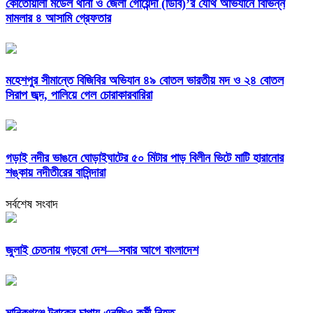
কোতোয়ালী মডেল থানা ও জেলা গোয়েন্দা (ডিবি)’র যৌথ অভিযানে বিভিন্ন
মামলার ৪ আসামি গ্রেফতার
মহেশপুর সীমান্তে বিজিবির অভিযান ৪৯ বোতল ভারতীয় মদ ও ২৪ বোতল
সিরাপ জব্দ, পালিয়ে গেল চোরাকারবারিরা
গড়াই নদীর ভাঙনে ঘোড়াইঘাটের ৫০ মিটার পাড় বিলীন ভিটে মাটি হারানোর
শঙ্কায় নদীতীরের বাসিন্দারা
সর্বশেষ সংবাদ
জুলাই চেতনায় গড়বো দেশ—সবার আগে বাংলাদেশ