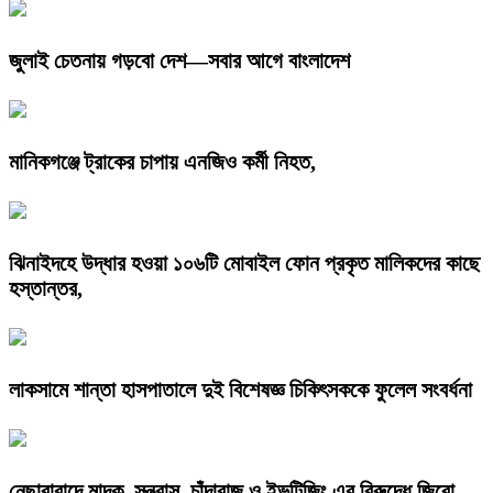
জুলাই চেতনায় গড়বো দেশ—সবার আগে বাংলাদেশ
মানিকগঞ্জে ট্রাকের চাপায় এনজিও কর্মী নিহত,
ঝিনাইদহে উদ্ধার হওয়া ১০৬টি মোবাইল ফোন প্রকৃত মালিকদের কাছে
হস্তান্তর,
লাকসামে শান্তা হাসপাতালে দুই বিশেষজ্ঞ চিকিৎসককে ফুলেল সংবর্ধনা
নেছারাবাদে মাদক, সন্ত্রাস, চাঁদাবাজ ও ইভটিজিং এর বিরুদ্ধে জিরো