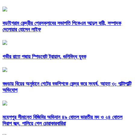
বড়াইগ্রাম কেন্দ্রীয় প্রেসক্লাবের সভাপতি পিকেএম আব্দুল বারী, সম্পাদক
দেলোয়ার হোসেন লাইফ
গভীর রাতে পদ্মায় স্পিডবোট ট্রায়াল, গুলিবিদ্ধ যুবক
বগুড়ায় বিয়ের অনুষ্ঠানে গেটের বকশিশকে কেন্দ্র করে সংঘর্ষ, আহত ৩; পাল্টাপাল্টি
অভিযোগ
মহেশপুর সীমান্তে বিজিবির অভিযান ৪৯ বোতল ভারতীয় মদ ও ২৪ বোতল
সিরাপ জব্দ, পালিয়ে গেল চোরাকারবারিরা