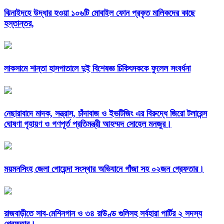
ঝিনাইদহে উদ্ধার হওয়া ১০৬টি মোবাইল ফোন প্রকৃত মালিকদের কাছে
হস্তান্তর,
লাকসামে শান্তা হাসপাতালে দুই বিশেষজ্ঞ চিকিৎসককে ফুলেল সংবর্ধনা
নেছারাবাদে মাদক, সন্ত্রাস, চাঁদাবাজ ও ইভটিজিং এর বিরুদ্ধে জিরো টলারেন্স
ঘোষণা গৃহায়ণ ও গণপূর্ত প্রতিমন্ত্রী আহম্মদ সোহেল মনজুর।
ময়মনসিংহ জেলা গোয়েন্দা সংস্থার অভিযানে গাঁজা সহ ০২জন গ্রেফতার।
রাজবাড়ীতে সাব-মেশিনগান ও ৩৪ রাউণ্ড গুলিসহ সর্বহারা পার্টির ২ সদস্য