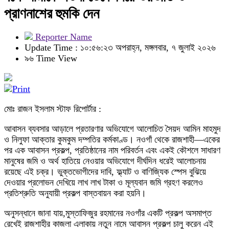
প্রাণনাশের হুমকি দেন
Reporter Name
Update Time : ১০:৫৬:২৩ অপরাহ্ন, মঙ্গলবার, ৭ জুলাই ২০২৬
৯৬ Time View
মোঃ রাজন ইসলাম স্টাফ রিপোর্টার :
আবাসন ব্যবসার আড়ালে প্রতারণার অভিযোগে আলোচিত সৈয়দ আমিন মাহমুদ
ও নিলুফা আক্তার কুমকুম দম্পতির কর্মকাণ্ড। নওগাঁ থেকে রাজশাহী—একের
পর এক আবাসন প্রকল্প, প্রতিষ্ঠানের নাম পরিবর্তন এবং একই কৌশলে সাধারণ
মানুষের জমি ও অর্থ হাতিয়ে নেওয়ার অভিযোগে দীর্ঘদিন ধরেই আলোচনায়
রয়েছে এই চক্র। ভুক্তভোগীদের দাবি, ফ্ল্যাট ও বাণিজ্যিক স্পেস বুঝিয়ে
দেওয়ার প্রলোভন দেখিয়ে লাখ লাখ টাকা ও মূল্যবান জমি গ্রহণ করলেও
প্রতিশ্রুতি অনুযায়ী প্রকল্প বাস্তবায়ন করা হয়নি।
অনুসন্ধানে জানা যায়,মুস্তাফিজুর রহমানের নওগাঁর একটি প্রকল্প অসমাপ্ত
রেখেই রাজশাহীর কাজলা এলাকায় নতুন নামে আবাসন প্রকল্প চালু করেন এই