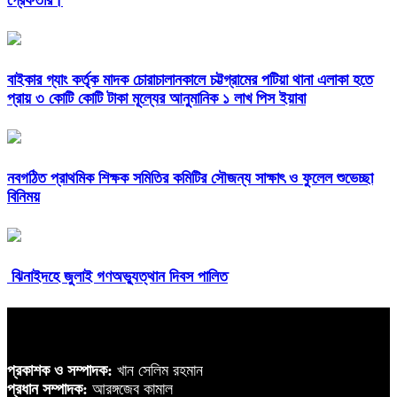
গ্রেফতার।
বাইকার গ্যাং কর্তৃক মাদক চোরাচালানকালে চট্টগ্রামের পটিয়া থানা এলাকা হতে
প্রায় ৩ কোটি কোটি টাকা মূল্যের আনুমানিক ১ লাখ পিস ইয়াবা
নবগঠিত প্রাথমিক শিক্ষক সমিতির কমিটির সৌজন্য সাক্ষাৎ ও ফুলেল শুভেচ্ছা
বিনিময়
ঝিনাইদহে জুলাই গণঅভ্যুত্থান দিবস পালিত
প্রকাশক ও সম্পাদক:
খান সেলিম রহমান
প্রধান সম্পাদক:
আরঙ্গজেব কামাল