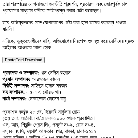
তারা পরস্পরের যোগসাজশে ভয়ভীতি প্রদর্শন, প্রতারণা এবং জোরপূর্বক চাপ
প্রয়োগের মাধ্যমে বাদীকে ক্ষতিগ্রস্ত করার চেষ্টা করেছেন।
তবে অভিযুক্তদের সঙ্গে যোগাযোগের চেষ্টা করা হলে তাদের বক্তব্য পাওয়া
যায়নি।
এদিকে, ভুক্তভোগীদের দাবি, অভিযোগের নিরপেক্ষ তদন্ত করে দোষীদের দ্রুত
আইনের আওতায় আনা হোক।
PhotoCard Download
প্রকাশক ও সম্পাদক:
খান সেলিম রহমান
প্রধান সম্পাদক:
আরঙ্গজেব কামাল
নির্বাহী সম্পাদক:
মাহিদুল হাসান সরকার
সহ সম্পাদক:
এম এ এ সৌরভ খান
বার্তা সম্পাদক:
মোজাম্মেল হোসেন বাবু
প্রকাশক কর্তৃক ২৮ জে, টয়েনবি সার্কুলার রোড
(৩য় তলা, মতিঝিল বা/এ ঢাকা-১০০০ থেকে প্রকাশিত।
এস, আর, প্রিন্টিং প্রেস লিঃ, পস্নট নং-৯, রোড নং-৪,
বস্নক নং সি, দড়্গণি আফতাব নগর, বাড্ডা, ঢাকা-১২১২
থেকে মুদ্রিত। অফিস ঃ ৮৫ নয়াপল্টন (৩য় তলা) ঢাকা -১০০০।