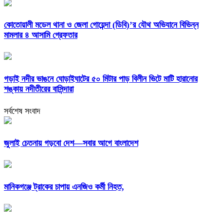
কোতোয়ালী মডেল থানা ও জেলা গোয়েন্দা (ডিবি)’র যৌথ অভিযানে বিভিন্ন
মামলার ৪ আসামি গ্রেফতার
গড়াই নদীর ভাঙনে ঘোড়াইঘাটের ৫০ মিটার পাড় বিলীন ভিটে মাটি হারানোর
শঙ্কায় নদীতীরের বাসিন্দারা
সর্বশেষ সংবাদ
জুলাই চেতনায় গড়বো দেশ—সবার আগে বাংলাদেশ
মানিকগঞ্জে ট্রাকের চাপায় এনজিও কর্মী নিহত,