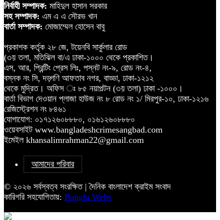
নির্বাহী সম্পাদক:
মাহিদুল হাসান সরকার
সহ সম্পাদক:
এম এ এ সৌরভ খান
বার্তা সম্পাদক:
মোজাম্মেল হোসেন বাবু
প্রকাশক কর্তৃক ২৮ জে, টয়েনবি সার্কুলার রোড
(৩য় তলা, মতিঝিল বা/এ ঢাকা-১০০০ থেকে প্রকাশিত।
এস, আর, প্রিন্টিং প্রেস লিঃ, পস্নট নং-৯, রোড নং-৪,
বস্নক নং সি, দড়্গণি আফতাব নগর, বাড্ডা, ঢাকা-১২১২
থেকে মুদ্রিত। অফিস ঃ ৮৫ নয়াপল্টন (৩য় তলা) ঢাকা -১০০০।
বার্তা বিভাগ দেওয়ান প্লাজা হাউজ নং ৮ রোড নং ১/ মিরপুর-১০, ঢাকা-১২১৬
রেজিস্ট্রেশন নং ৮৪৬১
যোগাযোগ: ০১৭১২৬০৮৮৮০, ০১৬১২৬০৮৮৮০
ওয়েবসাইট www.bangladeshcrimesangbad.com
ইমেইল khansalimrahman22@gmail.com
আমাদের পরিবার
© ২০২৬ সর্বস্বত্ব সংরক্ষিত | দৈনিক বাংলাদেশ ক্রাইম সংবাদ
কারিগরি সহযোগিতায়:
Bangla Webs