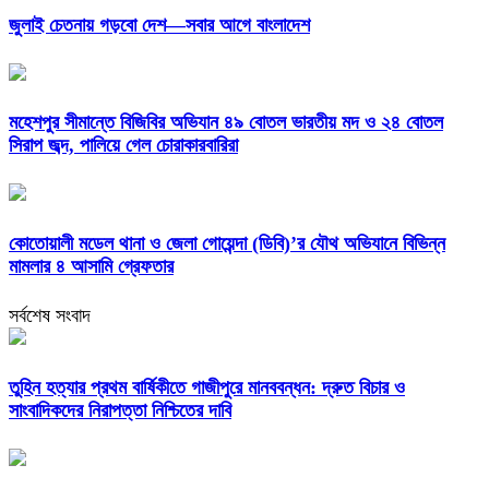
জুলাই চেতনায় গড়বো দেশ—সবার আগে বাংলাদেশ
মহেশপুর সীমান্তে বিজিবির অভিযান ৪৯ বোতল ভারতীয় মদ ও ২৪ বোতল
সিরাপ জব্দ, পালিয়ে গেল চোরাকারবারিরা
কোতোয়ালী মডেল থানা ও জেলা গোয়েন্দা (ডিবি)’র যৌথ অভিযানে বিভিন্ন
মামলার ৪ আসামি গ্রেফতার
সর্বশেষ সংবাদ
তুহিন হত্যার প্রথম বার্ষিকীতে গাজীপুরে মানববন্ধন: দ্রুত বিচার ও
সাংবাদিকদের নিরাপত্তা নিশ্চিতের দাবি