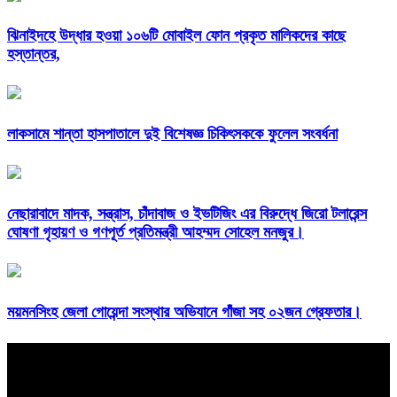
ঝিনাইদহে উদ্ধার হওয়া ১০৬টি মোবাইল ফোন প্রকৃত মালিকদের কাছে
হস্তান্তর,
লাকসামে শান্তা হাসপাতালে দুই বিশেষজ্ঞ চিকিৎসককে ফুলেল সংবর্ধনা
নেছারাবাদে মাদক, সন্ত্রাস, চাঁদাবাজ ও ইভটিজিং এর বিরুদ্ধে জিরো টলারেন্স
ঘোষণা গৃহায়ণ ও গণপূর্ত প্রতিমন্ত্রী আহম্মদ সোহেল মনজুর।
ময়মনসিংহ জেলা গোয়েন্দা সংস্থার অভিযানে গাঁজা সহ ০২জন গ্রেফতার।