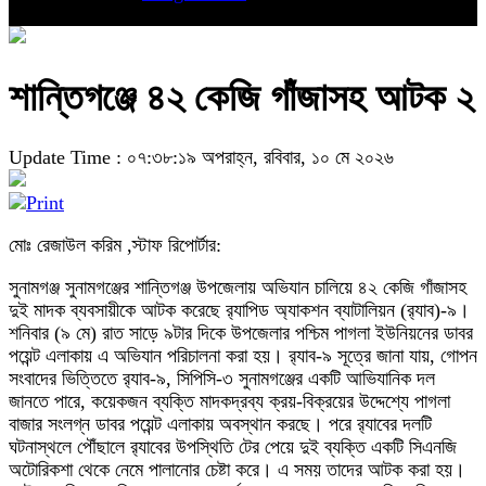
শান্তিগঞ্জে ৪২ কেজি গাঁজাসহ আটক ২
Update Time : ০৭:৩৮:১৯ অপরাহ্ন, রবিবার, ১০ মে ২০২৬
মোঃ রেজাউল করিম ,স্টাফ রিপোর্টার:
সুনামগঞ্জ সুনামগঞ্জের শান্তিগঞ্জ উপজেলায় অভিযান চালিয়ে ৪২ কেজি গাঁজাসহ
দুই মাদক ব্যবসায়ীকে আটক করেছে র
্যাপিড অ্যাকশন ব্যাটালিয়ন (র
্যাব)-৯।
শনিবার (৯ মে) রাত সাড়ে ৯টার দিকে উপজেলার পশ্চিম পাগলা ইউনিয়নের ডাবর
পয়েন্ট এলাকায় এ অভিযান পরিচালনা করা হয়। র
্যাব-৯ সূত্রে জানা যায়, গোপন
সংবাদের ভিত্তিতে র
্যাব-৯, সিপিসি-৩ সুনামগঞ্জের একটি আভিযানিক দল
জানতে পারে, কয়েকজন ব্যক্তি মাদকদ্রব্য ক্রয়-বিক্রয়ের উদ্দেশ্যে পাগলা
বাজার সংলগ্ন ডাবর পয়েন্ট এলাকায় অবস্থান করছে। পরে র
্যাবের দলটি
ঘটনাস্থলে পৌঁছালে র
্যাবের উপস্থিতি টের পেয়ে দুই ব্যক্তি একটি সিএনজি
অটোরিকশা থেকে নেমে পালানোর চেষ্টা করে। এ সময় তাদের আটক করা হয়।