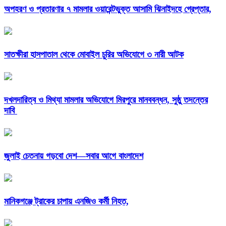
অপহরণ ও প্রতারণার ৭ মামলার ওয়ারেন্টভুক্ত আসামি ঝিনাইদহে গ্রেপ্তার,
সাতক্ষীরা হাসপাতাল থেকে মোবাইল চুরির অভিযোগে ৩ নারী আটক
দখলদারিত্ব ও মিথ্যা মামলার অভিযোগে মিরপুরে মানববন্ধন, সুষ্ঠু তদন্তের
দাবি
জুলাই চেতনায় গড়বো দেশ—সবার আগে বাংলাদেশ
মানিকগঞ্জে ট্রাকের চাপায় এনজিও কর্মী নিহত,