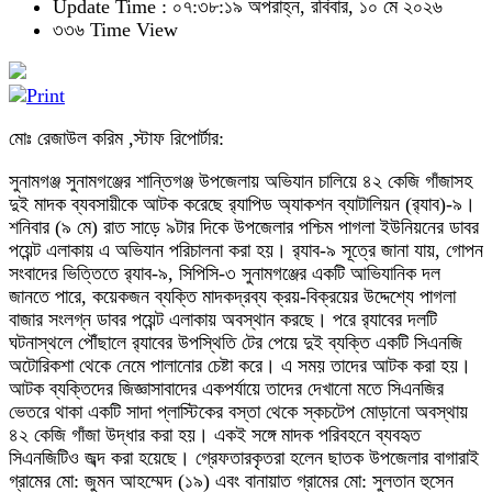
Update Time : ০৭:৩৮:১৯ অপরাহ্ন, রবিবার, ১০ মে ২০২৬
৩৩৬ Time View
মোঃ রেজাউল করিম ,স্টাফ রিপোর্টার:
সুনামগঞ্জ সুনামগঞ্জের শান্তিগঞ্জ উপজেলায় অভিযান চালিয়ে ৪২ কেজি গাঁজাসহ
দুই মাদক ব্যবসায়ীকে আটক করেছে র
্যাপিড অ্যাকশন ব্যাটালিয়ন (র
্যাব)-৯।
শনিবার (৯ মে) রাত সাড়ে ৯টার দিকে উপজেলার পশ্চিম পাগলা ইউনিয়নের ডাবর
পয়েন্ট এলাকায় এ অভিযান পরিচালনা করা হয়। র
্যাব-৯ সূত্রে জানা যায়, গোপন
সংবাদের ভিত্তিতে র
্যাব-৯, সিপিসি-৩ সুনামগঞ্জের একটি আভিযানিক দল
জানতে পারে, কয়েকজন ব্যক্তি মাদকদ্রব্য ক্রয়-বিক্রয়ের উদ্দেশ্যে পাগলা
বাজার সংলগ্ন ডাবর পয়েন্ট এলাকায় অবস্থান করছে। পরে র
্যাবের দলটি
ঘটনাস্থলে পৌঁছালে র
্যাবের উপস্থিতি টের পেয়ে দুই ব্যক্তি একটি সিএনজি
অটোরিকশা থেকে নেমে পালানোর চেষ্টা করে। এ সময় তাদের আটক করা হয়।
আটক ব্যক্তিদের জিজ্ঞাসাবাদের একপর্যায়ে তাদের দেখানো মতে সিএনজির
ভেতরে থাকা একটি সাদা প্লাস্টিকের বস্তা থেকে স্কচটেপ মোড়ানো অবস্থায়
৪২ কেজি গাঁজা উদ্ধার করা হয়। একই সঙ্গে মাদক পরিবহনে ব্যবহৃত
সিএনজিটিও জব্দ করা হয়েছে। গ্রেফতারকৃতরা হলেন ছাতক উপজেলার বাগারাই
গ্রামের মো: জুমন আহম্মেদ (১৯) এবং বানায়াত গ্রামের মো: সুলতান হুসেন