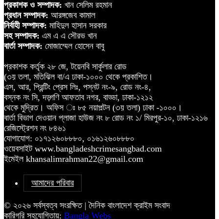
প্রকাশক ও সম্পাদক:
খান সেলিম রহমান
প্রধান সম্পাদক:
আরঙ্গজেব কামাল
নির্বাহী সম্পাদক:
মাহিদুল হাসান সরকার
সহ সম্পাদক:
এম এ এ সৌরভ খান
বার্তা সম্পাদক:
মোজাম্মেল হোসেন বাবু
প্রকাশক কর্তৃক ২৮ জে, টয়েনবি সার্কুলার রোড
(৩য় তলা, মতিঝিল বা/এ ঢাকা-১০০০ থেকে প্রকাশিত।
এস, আর, প্রিন্টিং প্রেস লিঃ, পস্নট নং-৯, রোড নং-৪,
বস্নক নং সি, দড়্গণি আফতাব নগর, বাড্ডা, ঢাকা-১২১২
থেকে মুদ্রিত। অফিস ঃ ৮৫ নয়াপল্টন (৩য় তলা) ঢাকা -১০০০।
বার্তা বিভাগ দেওয়ান প্লাজা হাউজ নং ৮ রোড নং ১/ মিরপুর-১০, ঢাকা-১২১৬
রেজিস্ট্রেশন নং ৮৪৬১
যোগাযোগ: ০১৭১২৬০৮৮৮০, ০১৬১২৬০৮৮৮০
ওয়েবসাইট www.bangladeshcrimesangbad.com
ইমেইল khansalimrahman22@gmail.com
আমাদের পরিবার
© ২০২৬ সর্বস্বত্ব সংরক্ষিত | দৈনিক বাংলাদেশ ক্রাইম সংবাদ
কারিগরি সহযোগিতায়:
Bangla Webs