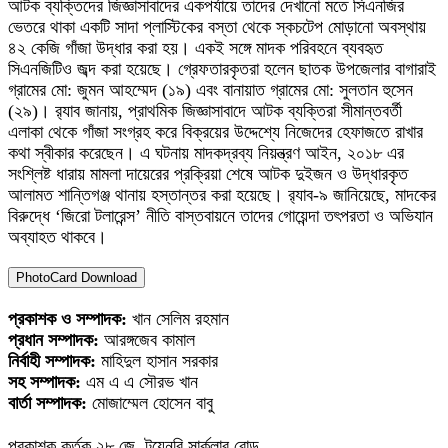
আটক ব্যক্তিদের জিজ্ঞাসাবাদের একপর্যায়ে তাদের দেখানো মতে সিএনজির
ভেতরে থাকা একটি সাদা প্লাস্টিকের বস্তা থেকে স্কচটেপ মোড়ানো অবস্থায়
৪২ কেজি গাঁজা উদ্ধার করা হয়। একই সঙ্গে মাদক পরিবহনে ব্যবহৃত
সিএনজিটিও জব্দ করা হয়েছে। গ্রেফতারকৃতরা হলেন ছাতক উপজেলার বাগারাই
গ্রামের মো: জুমন আহম্মেদ (১৯) এবং বানায়াত গ্রামের মো: সুলতান হুসেন
(২৯)। র
্যাব জানায়, প্রাথমিক জিজ্ঞাসাবাদে আটক ব্যক্তিরা সীমান্তবর্তী
এলাকা থেকে গাঁজা সংগ্রহ করে বিক্রয়ের উদ্দেশ্যে নিজেদের হেফাজতে রাখার
কথা স্বীকার করেছেন। এ ঘটনায় মাদকদ্রব্য নিয়ন্ত্রণ আইন, ২০১৮ এর
সংশ্লিষ্ট ধারায় মামলা দায়েরের প্রক্রিয়া শেষে আটক দুইজন ও উদ্ধারকৃত
আলামত শান্তিগঞ্জ থানায় হস্তান্তর করা হয়েছে। র
্যাব-৯ জানিয়েছে, মাদকের
বিরুদ্ধে ‘জিরো টলারেন্স’ নীতি বাস্তবায়নে তাদের গোয়েন্দা তৎপরতা ও অভিযান
অব্যাহত থাকবে।
PhotoCard Download
প্রকাশক ও সম্পাদক:
খান সেলিম রহমান
প্রধান সম্পাদক:
আরঙ্গজেব কামাল
নির্বাহী সম্পাদক:
মাহিদুল হাসান সরকার
সহ সম্পাদক:
এম এ এ সৌরভ খান
বার্তা সম্পাদক:
মোজাম্মেল হোসেন বাবু
প্রকাশক কর্তৃক ২৮ জে, টয়েনবি সার্কুলার রোড