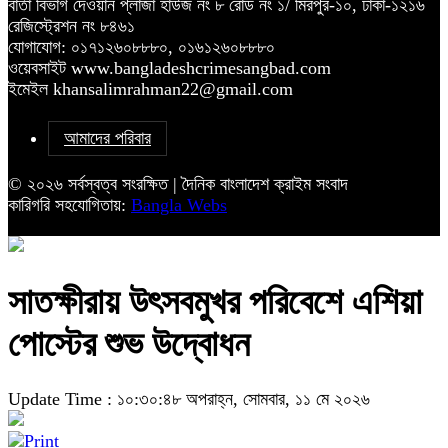
বার্তা বিভাগ দেওয়ান প্লাজা হাউজ নং ৮ রোড নং ১/ মিরপুর-১০, ঢাকা-১২১৬
রেজিস্ট্রেশন নং ৮৪৬১
যোগাযোগ: ০১৭১২৬০৮৮৮০, ০১৬১২৬০৮৮৮০
ওয়েবসাইট www.bangladeshcrimesangbad.com
ইমেইল khansalimrahman22@gmail.com
আমাদের পরিবার
© ২০২৬ সর্বস্বত্ব সংরক্ষিত | দৈনিক বাংলাদেশ ক্রাইম সংবাদ
কারিগরি সহযোগিতায়:
Bangla Webs
সাতক্ষীরায় উৎসবমুখর পরিবেশে এশিয়া
পোস্টের শুভ উদ্বোধন
Update Time : ১০:৩০:৪৮ অপরাহ্ন, সোমবার, ১১ মে ২০২৬