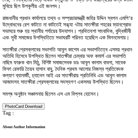
মুখিয়ে ছিল উপকূলীয় এই জনপদ।
রাজধানীর প্রধান কার্যালয়ে তথ্য ও সম্প্রচারমন্ত্রী জহির উদ্দিন স্বপন এমপি’র
উদ্বোধনের রেশ কাটতে না কাটতেই সন্ধ্যা ৭টায় সাতক্ষীরা শহরের ম্যানগ্রোভ
সভাঘরে শুরু হয় স্থানীয় পর্যায়ের উদযাপন। প্রথিতযশা সাংবাদিক, বুদ্ধিজীবী
এবং সুধী সমাজের উপস্থিতিতে সভাঘরটি পরিনত হয়েছিল এক মিলনমেলায়।
সাতক্ষীরা প্রেসক্লাবের সভাপতি আবুল কাশেম এর সভাপতিত্বে এসময় প্রধান
অতিথি হিসেবে উপস্থিত ছিলেন সাতক্ষীরা চেম্বার অফ কমার্স এর সভাপতি
নাছিম ফারুক খান মিঠু, বিশিষ্ট সমাজসেবক ডাঃ আবুল কালাম বাবলা, সাবেক
ফিফা রেফারি তৈয়ব হাসান বাবু, দৈনিক প্রথম আলোর নিজস্ব প্রতিবেদক
কল্যাণ ব্যানার্জী, চ্যানেল আই এর সাতক্ষীরায় প্রতিনিধি এড আবুল কালাম
আজাদসহ সাতক্ষীরা প্রেসক্লাবের সদস্যগণ একসময় উপস্থিত ছিলেন।
সমগ্ৰ অনুষ্ঠান সঞ্চালনায় ছিলেন এস এম বিপ্লব হোসেন।
PhotoCard Download
Tag :
About Author Information