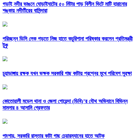
গড়াই নদীর ভাঙনে ঘোড়াইঘাটের ৫০ মিটার পাড় বিলীন ভিটে মাটি হারানোর
শঙ্কায় নদীতীরের বাসিন্দারা
পরিচ্ছন্ন ডিসি লেক গড়তে নিজ হাতে কচুরিপানা পরিষ্কার করলেন প্রতিমন্ত্রী
টুকু
চুয়াডাঙ্গায় রক্ষক যখন ভক্ষক সরকারি গাছ কাটায় প্রশ্নের মুখে পরিবেশ সুরক্ষা
কোতোয়ালী মডেল থানা ও জেলা গোয়েন্দা (ডিবি)’র যৌথ অভিযানে বিভিন্ন
মামলার ৪ আসামি গ্রেফতার
পাংশায়, সরকারি রাস্তার কাটা গাছ চেয়ারম্যানের হাতে আটক