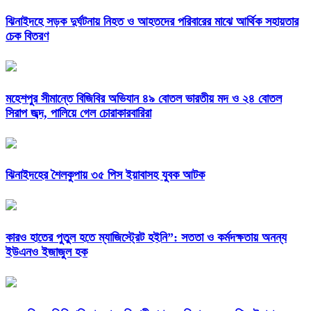
ঝিনাইদহে সড়ক দুর্ঘটনায় নিহত ও আহতদের পরিবারের মাঝে আর্থিক সহায়তার
চেক বিতরণ
মহেশপুর সীমান্তে বিজিবির অভিযান ৪৯ বোতল ভারতীয় মদ ও ২৪ বোতল
সিরাপ জব্দ, পালিয়ে গেল চোরাকারবারিরা
ঝিনাইদহের শৈলকুপায় ৩৫ পিস ইয়াবাসহ যুবক আটক
কারও হাতের পুতুল হতে ম্যাজিস্ট্রেট হইনি”: সততা ও কর্মদক্ষতায় অনন্য
ইউএনও ইজাজুল হক