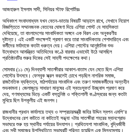
আজহারুল ইসলাম সাদী, সিনিয়র স্টাফ রিপোর্টারঃ
অধিকাংশ সংবাদমাধ্যম যখন বেতন-ভাতার বিষয়টি আড়ালে রাখে, সেখানে নিয়োগ
বিজ্ঞপ্তিতে সম্মানজনক বেতনের ঘোষণা দিয়ে এশিয়া পোস্ট যে সাহসিকতা
দেখিয়েছে, তা বাংলাদেশের সাংবাদিকতা অঙ্গনে এক বিরল এবং অনুকরণীয়
দৃষ্টান্ত। এই একটি পদক্ষেপই প্রমাণ করে তারা সাংবাদিকতার পেশাদারিত্ব এবং
কর্মীদের মর্যাদাকে কতটা গুরুত্ব দেয়। এশিয়া পোস্টের আনুষ্ঠানিক শুভ
উদ্বোধনে আমন্ত্রিত অতিথিদের কণ্ঠে বারবার এভাবেই উঠে আসছিল
প্রতিষ্ঠানটির শুরুর দিকের সেই সাহসী পদক্ষেপের কথা।
সোমবার (১১ মে) দিনব্যাপী সাতক্ষীরার আকাশ-বাতাস যেন মেতে ছিল এশিয়া
পোস্টের উৎসবে। ফেসবুক স্ক্রল করলেই চোখে পড়ছিল নাগরিক সমাজ,
রাজনৈতিক ব্যক্তিত্ব, মাঠপর্যায়ের সাংবাদিক এবং তরুণ সমাজকর্মীদের অন্তহীন
শুভকামনা। জেলাজুড়ে সাধারণ মানুষের এই স্বতঃস্ফূর্ত উচ্ছ্বাস প্রমাণ করে
দেয়, গণমাধ্যমের ভিড়ে একটি বস্তুনিষ্ঠ ও শক্তিশালী কণ্ঠস্বরের জন্য কতটা
মুখিয়ে ছিল উপকূলীয় এই জনপদ।
রাজধানীর প্রধান কার্যালয়ে তথ্য ও সম্প্রচারমন্ত্রী জহির উদ্দিন স্বপন এমপি’র
উদ্বোধনের রেশ কাটতে না কাটতেই সন্ধ্যা ৭টায় সাতক্ষীরা শহরের ম্যানগ্রোভ
সভাঘরে শুরু হয় স্থানীয় পর্যায়ের উদযাপন। প্রথিতযশা সাংবাদিক, বুদ্ধিজীবী
এবং সুধী সমাজের উপস্থিতিতে সভাঘরটি পরিনত হয়েছিল এক মিলনমেলায়।