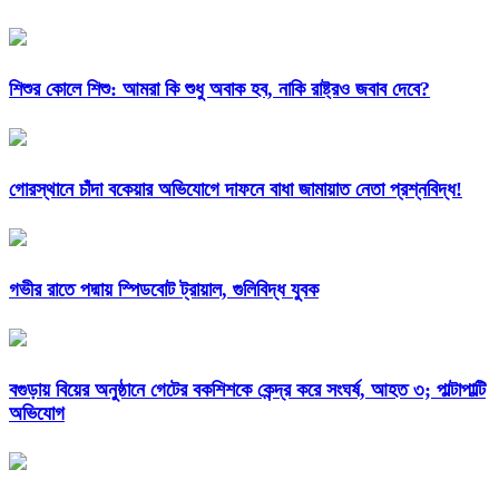
শিশুর কোলে শিশু: আমরা কি শুধু অবাক হব, নাকি রাষ্ট্রও জবাব দেবে?
গোরস্থানে চাঁদা বকেয়ার অভিযোগে দাফনে বাধা জামায়াত নেতা প্রশ্নবিদ্ধ!
গভীর রাতে পদ্মায় স্পিডবোট ট্রায়াল, গুলিবিদ্ধ যুবক
বগুড়ায় বিয়ের অনুষ্ঠানে গেটের বকশিশকে কেন্দ্র করে সংঘর্ষ, আহত ৩; পাল্টাপাল্টি
অভিযোগ