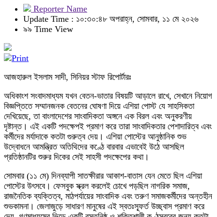
Reporter Name
Update Time : ১০:৩০:৪৮ অপরাহ্ন, সোমবার, ১১ মে ২০২৬
৯৯ Time View
আজহারুল ইসলাম সাদী, সিনিয়র স্টাফ রিপোর্টারঃ
অধিকাংশ সংবাদমাধ্যম যখন বেতন-ভাতার বিষয়টি আড়ালে রাখে, সেখানে নিয়োগ
বিজ্ঞপ্তিতে সম্মানজনক বেতনের ঘোষণা দিয়ে এশিয়া পোস্ট যে সাহসিকতা
দেখিয়েছে, তা বাংলাদেশের সাংবাদিকতা অঙ্গনে এক বিরল এবং অনুকরণীয়
দৃষ্টান্ত। এই একটি পদক্ষেপই প্রমাণ করে তারা সাংবাদিকতার পেশাদারিত্ব এবং
কর্মীদের মর্যাদাকে কতটা গুরুত্ব দেয়। এশিয়া পোস্টের আনুষ্ঠানিক শুভ
উদ্বোধনে আমন্ত্রিত অতিথিদের কণ্ঠে বারবার এভাবেই উঠে আসছিল
প্রতিষ্ঠানটির শুরুর দিকের সেই সাহসী পদক্ষেপের কথা।
সোমবার (১১ মে) দিনব্যাপী সাতক্ষীরার আকাশ-বাতাস যেন মেতে ছিল এশিয়া
পোস্টের উৎসবে। ফেসবুক স্ক্রল করলেই চোখে পড়ছিল নাগরিক সমাজ,
রাজনৈতিক ব্যক্তিত্ব, মাঠপর্যায়ের সাংবাদিক এবং তরুণ সমাজকর্মীদের অন্তহীন
শুভকামনা। জেলাজুড়ে সাধারণ মানুষের এই স্বতঃস্ফূর্ত উচ্ছ্বাস প্রমাণ করে
দেয়, গণমাধ্যমের ভিড়ে একটি বস্তুনিষ্ঠ ও শক্তিশালী কণ্ঠস্বরের জন্য কতটা