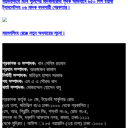
ময়মনসিংহে ডিবি পুলিশের মাদকবিরোধী পৃথক অভিযানে ৬৫০ পিস ইয়াবা
ট্যাবলেটসহ ০৬ মাদক ব্যবসায়ী গ্রেফতার।
ময়মনসিংহ রেঞ্জে নতুন অধ্যায়ের সূচনা।
প্রকাশক ও সম্পাদক:
খান সেলিম রহমান
প্রধান সম্পাদক:
আরঙ্গজেব কামাল
নির্বাহী সম্পাদক:
মাহিদুল হাসান সরকার
সহ সম্পাদক:
এম এ এ সৌরভ খান
বার্তা সম্পাদক:
মোজাম্মেল হোসেন বাবু
প্রকাশক কর্তৃক ২৮ জে, টয়েনবি সার্কুলার রোড
(৩য় তলা, মতিঝিল বা/এ ঢাকা-১০০০ থেকে প্রকাশিত।
এস, আর, প্রিন্টিং প্রেস লিঃ, পস্নট নং-৯, রোড নং-৪,
বস্নক নং সি, দড়্গণি আফতাব নগর, বাড্ডা, ঢাকা-১২১২
থেকে মুদ্রিত। অফিস ঃ ৮৫ নয়াপল্টন (৩য় তলা) ঢাকা -১০০০।