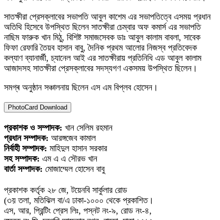
সাতক্ষীরা প্রেসক্লাবের সভাপতি আবুল কাশেম এর সভাপতিত্বে এসময় প্রধান
অতিথি হিসেবে উপস্থিত ছিলেন সাতক্ষীরা চেম্বার অফ কমার্স এর সভাপতি
নাছিম ফারুক খান মিঠু, বিশিষ্ট সমাজসেবক ডাঃ আবুল কালাম বাবলা, সাবেক
ফিফা রেফারি তৈয়ব হাসান বাবু, দৈনিক প্রথম আলোর নিজস্ব প্রতিবেদক
কল্যাণ ব্যানার্জী, চ্যানেল আই এর সাতক্ষীরায় প্রতিনিধি এড আবুল কালাম
আজাদসহ সাতক্ষীরা প্রেসক্লাবের সদস্যগণ একসময় উপস্থিত ছিলেন।
সমগ্ৰ অনুষ্ঠান সঞ্চালনায় ছিলেন এস এম বিপ্লব হোসেন।
PhotoCard Download
প্রকাশক ও সম্পাদক:
খান সেলিম রহমান
প্রধান সম্পাদক:
আরঙ্গজেব কামাল
নির্বাহী সম্পাদক:
মাহিদুল হাসান সরকার
সহ সম্পাদক:
এম এ এ সৌরভ খান
বার্তা সম্পাদক:
মোজাম্মেল হোসেন বাবু
প্রকাশক কর্তৃক ২৮ জে, টয়েনবি সার্কুলার রোড
(৩য় তলা, মতিঝিল বা/এ ঢাকা-১০০০ থেকে প্রকাশিত।
এস, আর, প্রিন্টিং প্রেস লিঃ, পস্নট নং-৯, রোড নং-৪,