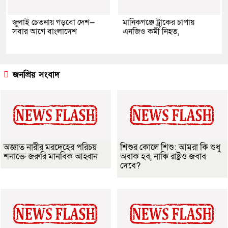
জুলাই চেতনায় গড়বো দেশ—
মানিকগঞ্জে ট্রাকের চাপায়
সবার আগে বাংলাদেশ
এনজিও কর্মী নিহত,
জনপ্রিয় সংবাদ
অজ্ঞাত নারীর মরদেহের পরিচয়
শিশুর কোলে শিশু: আমরা কি শুধু
শনাক্তে জরুরি মানবিক আহ্বান
অবাক হব, নাকি রাষ্ট্রও জবাব
দেবে?