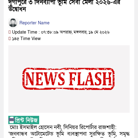
দূর্গাপুরে ৩ দিনব্যাপী ভূমি সেবা মেলা ২০২৬-এর
উদ্বোধন
Reporter Name
Update Time : ০৭:৩৮:০৯ অপরাহ্ন, মঙ্গলবার, ১৯ মে ২০২৬
১৪৫ Time View
‎ ‎মোঃ ইসমাইল হোসেন নবী, সিনিয়র রিপোর্টার রাজশাহী:
‘জনবান্ধব অটোমেটেড ভূমি ব্যবস্থাপনা সুরক্ষিত ভূমি, সমৃদ্ধ