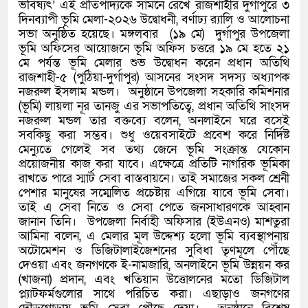
ভবিষ্যৎ’ এই প্রতিপাদ্যকে সামনে রেখে রাজশাহীর দুর্গাপুরে ৩
দিনব্যাপী ভূমি মেলা-২০২৬ উদ্বোধনী, বর্ণাঢ্য র‌্যালি ও আলোচনা
সভা অনুষ্ঠিত হয়েছে। মঙ্গলবার (১৯ মে) দুর্গাপুর উপজেলা
ভূমি অফিসের আয়োজনে ভূমি অফিস চত্তরে ১৯ মে হতে ২১
মে পর্যন্ত ভূমি মেলার শুভ উদ্বোধন করেন প্রধান অতিথি
রাজশাহী-৫ (পুঠিয়া-দুর্গাপুর) আসনের সংসদ সদস্য অধ্যাপক
নজরুল ইসলাম মন্ডল। ‎ ‎অনুষ্ঠানে উপজেলা সহকারি কমিশনার
(ভূমি) লায়লা নূর তানজু এর সভাপতিত্বে, প্রধান অতিথি সাংসদ
নজরুল মন্ডল তার বক্তব্যে বলেন, অনলাইনে ঘরে বসেই
সবকিছু করা সম্ভব। শুধু ওয়েবসাইটে প্রবেশ করে নির্দিষ্ট
মেন্যুতে গেলেই সব তথ্য জেনে ভূমি সংক্রান্ত যেকোন
প্রয়োজনীয় কাজ করা যাবে। এক্ষেত্রে প্রতিটি নাগরিক ভূমিকা
রাখতে পারে স্মার্ট সেবা বাস্তবায়নে। তাই সমাজের সকল শ্রেনী
পেশার মানুষের সম্মেলিত প্রচেষ্টায় এগিয়ে যাবে ভূমি সেবা।
তাই এ সেবা নিতে ও সেবা পেতে জনসাধারণকে আহ্বান
জানান তিনি। ‎ ‎উপজেলা নির্বাহী অফিসার (ইউএনও) মাশতুরা
আমিনা বলেন, এ মেলার মূল উদ্দেশ্য হলো ভূমি ব্যবস্থাপনায়
অটোমেশন ও ডিজিটালাইজেশনের সুবিধা তৃণমূলে পৌঁছে
দেওয়া এবং জনগণকে ই-নামজারি, অনলাইনে ভূমি উন্নয়ন কর
(খাজনা) প্রদান, এবং খতিয়ান উত্তোলনের মতো ডিজিটাল
প্ল্যাটফর্মগুলোর সাথে পরিচিত করা। এছাড়াও জনগণের