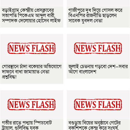
বড়াইগ্রাম কেন্দ্রীয় প্রেসক্লাবের
গাজীপুরে দুধ দিয়ে গোসল করে
সভাপতি পিকেএম আব্দুল বারী,
বিএনপির রাজনীতি ছাড়লেন
সম্পাদক দেলোয়ার হোসেন লাইফ
সাবেক যুবদল নেতা
গোরস্থানে চাঁদা বকেয়ার অভিযোগে
জুলাই চেতনায় গড়বো দেশ—সবার
দাফনে বাধা জামায়াত নেতা
আগে বাংলাদেশ
প্রশ্নবিদ্ধ!
গভীর রাতে পদ্মায় স্পিডবোট
বগুড়ায় বিয়ের অনুষ্ঠানে গেটের
ট্রায়াল, গুলিবিদ্ধ যুবক
বকশিশকে কেন্দ্র করে সংঘর্ষ,