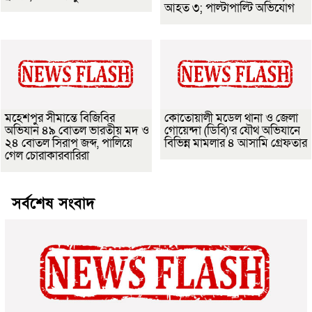
আহত ৩; পাল্টাপাল্টি অভিযোগ
মহেশপুর সীমান্তে বিজিবির
কোতোয়ালী মডেল থানা ও জেলা
অভিযান ৪৯ বোতল ভারতীয় মদ ও
গোয়েন্দা (ডিবি)’র যৌথ অভিযানে
২৪ বোতল সিরাপ জব্দ, পালিয়ে
বিভিন্ন মামলার ৪ আসামি গ্রেফতার
গেল চোরাকারবারিরা
সর্বশেষ সংবাদ