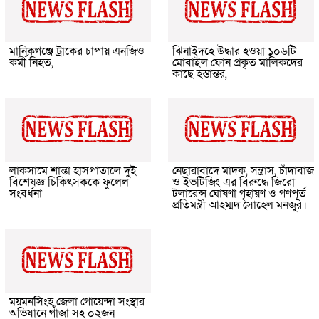
মানিকগঞ্জে ট্রাকের চাপায় এনজিও
ঝিনাইদহে উদ্ধার হওয়া ১০৬টি
কর্মী নিহত,
মোবাইল ফোন প্রকৃত মালিকদের
কাছে হস্তান্তর,
লাকসামে শান্তা হাসপাতালে দুই
নেছারাবাদে মাদক, সন্ত্রাস, চাঁদাবাজ
বিশেষজ্ঞ চিকিৎসককে ফুলেল
ও ইভটিজিং এর বিরুদ্ধে জিরো
সংবর্ধনা
টলারেন্স ঘোষণা গৃহায়ণ ও গণপূর্ত
প্রতিমন্ত্রী আহম্মদ সোহেল মনজুর।
ময়মনসিংহ জেলা গোয়েন্দা সংস্থার
অভিযানে গাঁজা সহ ০২জন