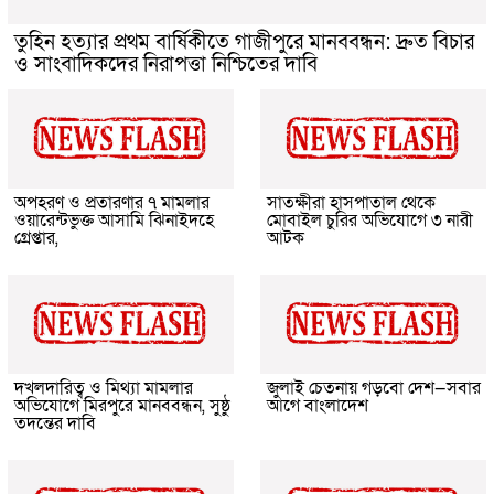
তুহিন হত্যার প্রথম বার্ষিকীতে গাজীপুরে মানববন্ধন: দ্রুত বিচার
ও সাংবাদিকদের নিরাপত্তা নিশ্চিতের দাবি
অপহরণ ও প্রতারণার ৭ মামলার
সাতক্ষীরা হাসপাতাল থেকে
ওয়ারেন্টভুক্ত আসামি ঝিনাইদহে
মোবাইল চুরির অভিযোগে ৩ নারী
গ্রেপ্তার,
আটক
দখলদারিত্ব ও মিথ্যা মামলার
জুলাই চেতনায় গড়বো দেশ—সবার
অভিযোগে মিরপুরে মানববন্ধন, সুষ্ঠু
আগে বাংলাদেশ
তদন্তের দাবি