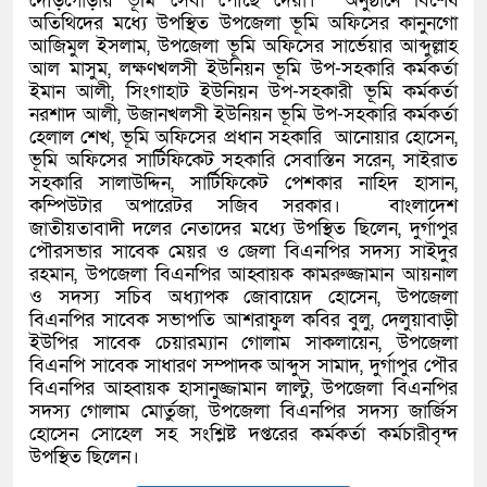
দৌড়গোড়ায় ভূমি সেবা পৌছে দেয়া। ‎ ‎অনুষ্ঠানে বিশেষ
অতিথিদের মধ্যে উপস্থিত উপজেলা ভূমি অফিসের কানুনগো
আজিমুল ইসলাম, উপজেলা ভূমি অফিসের সার্ভেয়ার আব্দুল্লাহ
আল মাসুম, লক্ষণখলসী ইউনিয়ন ভূমি উপ-সহকারি কর্মকর্তা
ইমান আলী, সিংগাহাট ইউনিয়ন উপ-সহকারী ভূমি কর্মকর্তা
নরশাদ আলী, উজানখলসী ইউনিয়ন ভূমি উপ-সহকারি কর্মকর্তা
হেলাল শেখ, ভূমি অফিসের প্রধান সহকারি আনোয়ার হোসেন,
ভূমি অফিসের সার্টিফিকেট সহকারি সেবাস্তিন সরেন, সাইরাত
সহকারি সালাউদ্দিন, সার্টিফিকেট পেশকার নাহিদ হাসান,
কম্পিউটার অপারেটর সজিব সরকার। ‎ ‎বাংলাদেশ
জাতীয়তাবাদী দলের নেতাদের মধ্যে উপস্থিত ছিলেন, দুর্গাপুর
পৌরসভার সাবেক মেয়র ও জেলা বিএনপির সদস্য সাইদুর
রহমান, উপজেলা বিএনপির আহ্বায়ক কামরুজ্জামান আয়নাল
ও সদস্য সচিব অধ্যাপক জোবায়েদ হোসেন, উপজেলা
বিএনপির সাবেক সভাপতি আশরাফুল কবির বুলু, দেলুয়াবাড়ী
ইউপির সাবেক চেয়ারম্যান গোলাম সাকলায়েন, উপজেলা
বিএনপি সাবেক সাধারণ সম্পাদক আব্দুস সামাদ, দুর্গাপুর পৌর
বিএনপির আহ্বায়ক হাসানুজ্জামান লাল্টু, উপজেলা বিএনপির
সদস্য গোলাম মোর্তুজা, উপজেলা বিএনপির সদস্য জার্জিস
হোসেন সোহেল সহ সংশ্লিষ্ট দপ্তরের কর্মকর্তা কর্মচারীবৃন্দ
উপস্থিত ছিলেন।